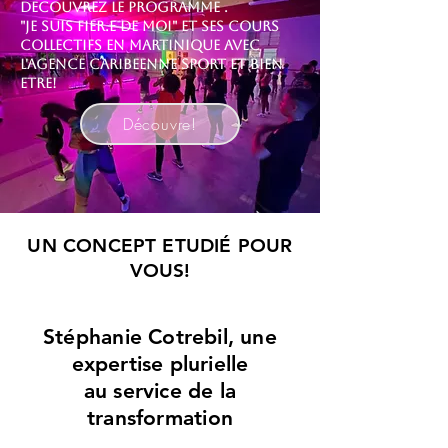
DECOUVREZ LE PROGRAMME .
"JE SUIS FIER.E DE MOI" ET SES COURS
COLLECTIFS EN MARTINIQUE AVEC
L'AGENCE CARIBEENNE SPORT ET BIEN
ETRE!
Découvre!
UN CONCEPT ETUDIÉ POUR
VOUS!
Stéphanie Cotrebil, une
expertise plurielle
au service de la
transformation