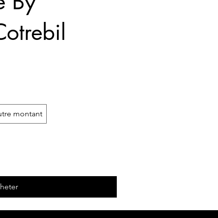
e By
otrebil
tre montant
heter