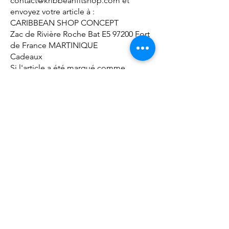
contact@kribbeanfitshop.com et
envoyez votre article à :
CARIBBEAN SHOP CONCEPT
Zac de Rivière Roche Bat E5 97200 Fort
de France MARTINIQUE
Cadeaux
Si l'article a été marqué comme
cadeau au moment de l'achat et s'il
vous a été expédié directement, vous
recevrez un crédit cadeau d'une valeur
équivalente à celle de l'article retourné.
Une fois l'article retourné reçu, un bon
cadeau vous sera envoyé par voie
postale.
Si l'article n'a pas été marqué comme
cadeau au moment de l'achat, ou si la
personne à l'origine du cadeau s'est
fait envoyer la commande dans le but
de vous la remettre plus tard, c'est à
elle que nous adresserons le
remboursement et elle saura donc que