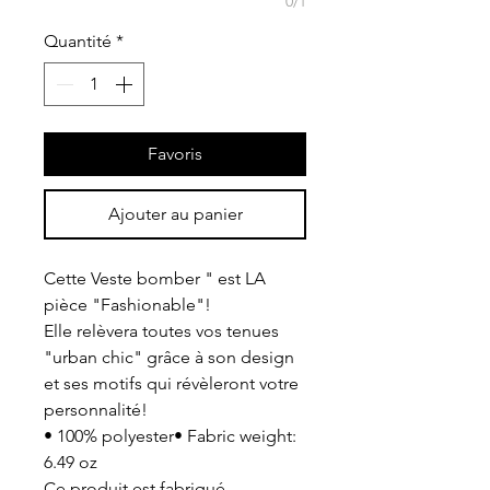
0/1
Quantité
*
Favoris
Ajouter au panier
Cette Veste bomber " est LA
pièce "Fashionable"!
Elle relèvera toutes vos tenues
"urban chic" grâce à son design
et ses motifs qui révèleront votre
personnalité!
• 100% polyester• Fabric weight:
6.49 oz
Ce produit est fabriqué