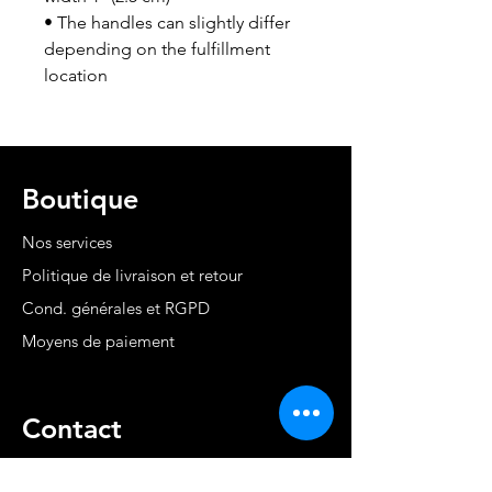
• The handles can slightly differ 
depending on the fulfillment 
location
Boutique
Nos services
Politique de livraison et retour
Cond. générales et RGPD
Moyens de paiement
Contact
MARTINIQUE - FWI