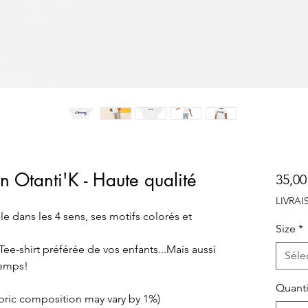
n Otanti'K - Haute qualité
35,00
LIVRA
e dans les 4 sens, ses motifs colorés et 
Size
*
 Tee-shirt préférée de vos enfants...Mais aussi 
Séle
temps!
Quanti
abric composition may vary by 1%)