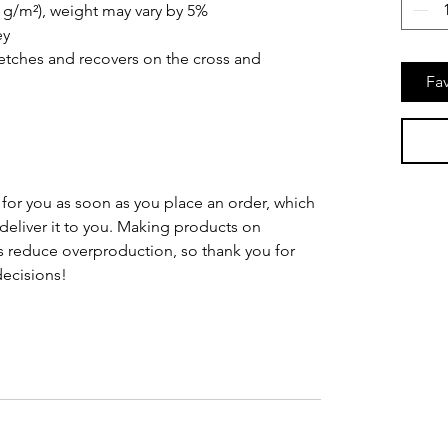
0 g/m²), weight may vary by 5%
ey
tretches and recovers on the cross and 
Fav
for you as soon as you place an order, which 
o deliver it to you. Making products on 
 reduce overproduction, so thank you for 
ecisions!