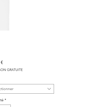
Prix
 €
ISON GRATUITE
ctionner
té
*