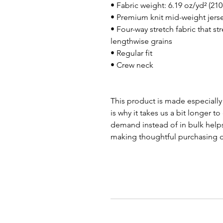
• Fabric weight: 6.19 oz/yd² (21
• Premium knit mid-weight jers
• Four-way stretch fabric that s
lengthwise grains
• Regular fit
• Crew neck
This product is made especially 
is why it takes us a bit longer t
demand instead of in bulk helps
making thoughtful purchasing d