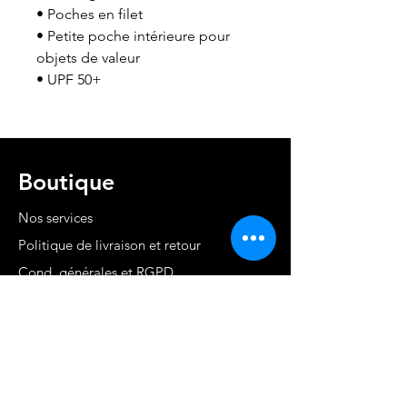
• Poches en filet
• Petite poche intérieure pour 
objets de valeur
• UPF 50+
Boutique
Nos services
Politique de livraison et retour
Cond. générales et RGPD
Moyens de paiement
Contact