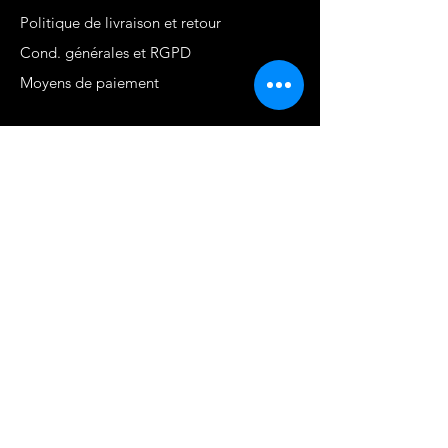
Politique de livraison et retour
Cond. générales et RGPD
Moyens de paiement
Contact
MARTINIQUE - FWI
www.stephaniecotrebil.com
kribbeanfitconcept@gmail.com
Stéphanie Cotrébil
Coach de vie & Experte
en remise en forme
Programme Je suis