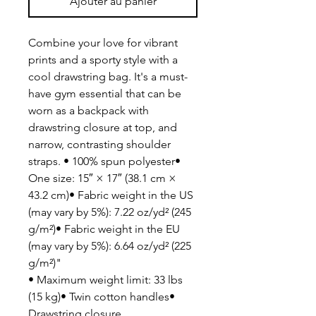
Ajouter au panier
Combine your love for vibrant
prints and a sporty style with a
cool drawstring bag. It's a must-
have gym essential that can be
worn as a backpack with
drawstring closure at top, and
narrow, contrasting shoulder
straps. • 100% spun polyester•
One size: 15″ × 17″ (38.1 cm ×
43.2 cm)• Fabric weight in the US
(may vary by 5%): 7.22 oz/yd² (245
g/m²)• Fabric weight in the EU
(may vary by 5%): 6.64 oz/yd² (225
g/m²)"
• Maximum weight limit: 33 lbs
(15 kg)• Twin cotton handles•
Drawstring closure