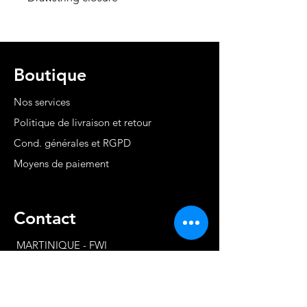
Boutique
Nos services
Politique de livraison et retour
Cond. générales et RGPD
Moyens de paiement
Contact
MARTINIQUE - FWI
www.stephaniecotrebil.com
kribbeanfitconcept@gmail.com