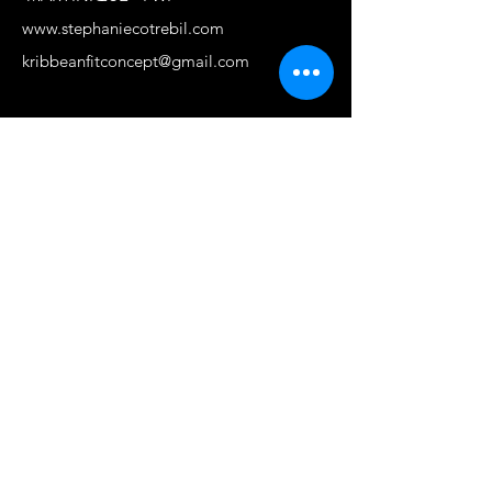
www.stephaniecotrebil.com
kribbeanfitconcept@gmail.com
Stéphanie Cotrébil
Coach de vie & Experte
en remise en forme
Programme Je suis
FIER.E DE MOI
Cours - Formations -
Events
Particuliers et
entreprises
Transformation corps