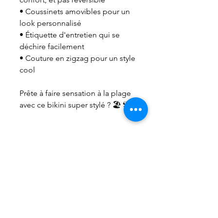
• Coussinets amovibles pour un 
look personnalisé
• Étiquette d'entretien qui se 
déchire facilement
• Couture en zigzag pour un style 
cool
Prête à faire sensation à la plage 
avec ce bikini super stylé ? 🏖️👙
Boutique
Nos services
Politique de livraison et retour
Cond. générales et RGPD