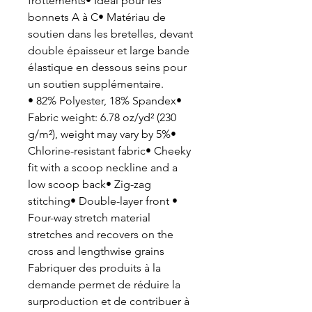
frottements• Idéal pour les
bonnets A à C• Matériau de
soutien dans les bretelles, devant
double épaisseur et large bande
élastique en dessous seins pour
un soutien supplémentaire.
• 82% Polyester, 18% Spandex•
Fabric weight: 6.78 oz/yd² (230
g/m²), weight may vary by 5%•
Chlorine-resistant fabric• Cheeky
fit with a scoop neckline and a
low scoop back• Zig-zag
stitching• Double-layer front •
Four-way stretch material
stretches and recovers on the
cross and lengthwise grains
Fabriquer des produits à la
demande permet de réduire la
surproduction et de contribuer à