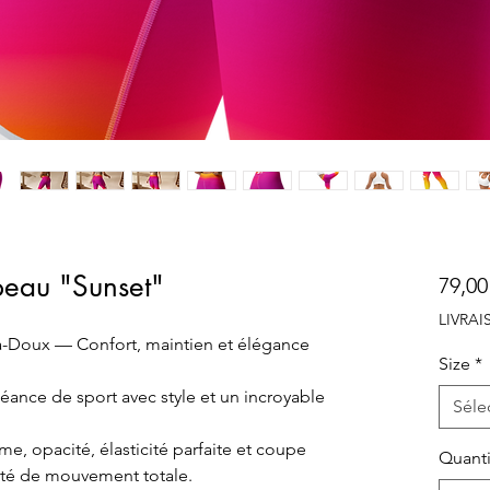
eau "Sunset"
79,00
LIVRA
-Doux — Confort, maintien et élégance
Size
*
 séance de sport avec style et un incroyable
Séle
e, opacité, élasticité parfaite et coupe
Quanti
erté de mouvement totale.