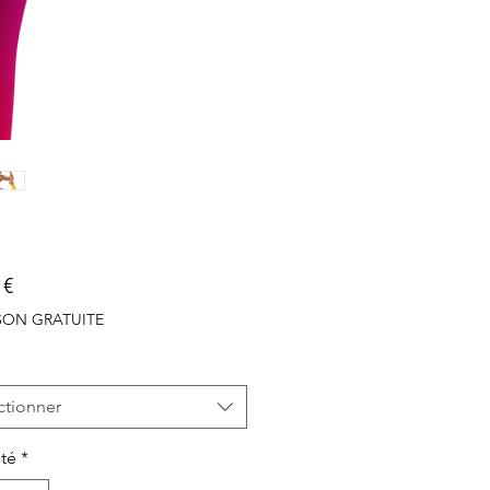
Prix
 €
ISON GRATUITE
ctionner
té
*