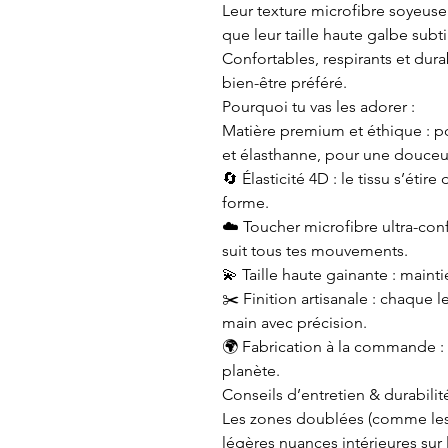
Leur texture microfibre soyeus
que leur taille haute galbe subt
Confortables, respirants et dura
bien-être préféré.
Pourquoi tu vas les adorer :
Matière premium et éthique : po
et élasthanne, pour une douceu
🔄 Élasticité 4D : le tissu s’éti
forme.
☁️ Toucher microfibre ultra-con
suit tous tes mouvements.
💫 Taille haute gainante : maint
✂️ Finition artisanale : chaque
main avec précision.
🌍 Fabrication à la commande : p
planète.
Conseils d’entretien & durabilité
Les zones doublées (comme les 
légères nuances intérieures sur l