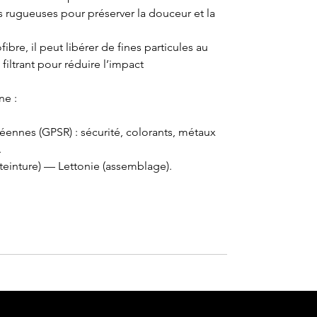
es rugueuses pour préserver la douceur et la
re, il peut libérer de fines particules au
filtrant pour réduire l’impact
ne :
nnes (GPSR) : sécurité, colorants, métaux
.
 teinture) — Lettonie (assemblage).