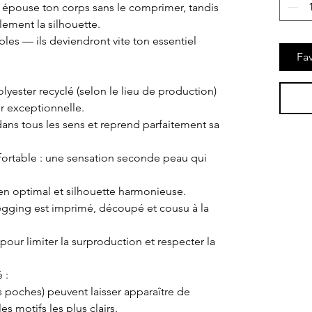
e épouse ton corps sans le comprimer, tandis
ilement la silhouette.
bles — ils deviendront vite ton essentiel
Fav
lyester recyclé (selon le lieu de production)
r exceptionnelle.
re dans tous les sens et reprend parfaitement sa
fortable : une sensation seconde peau qui
ien optimal et silhouette harmonieuse.
 legging est imprimé, découpé et cousu à la
our limiter la surproduction et respecter la
 :
poches) peuvent laisser apparaître de
es motifs les plus clairs.