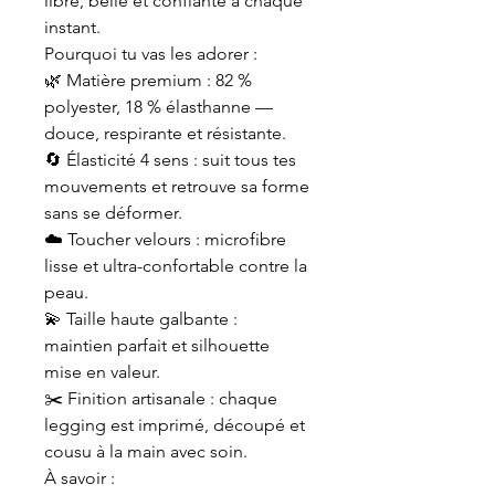
libre, belle et confiante à chaque
instant.
Pourquoi tu vas les adorer :
🌿 Matière premium : 82 %
polyester, 18 % élasthanne —
douce, respirante et résistante.
🔄 Élasticité 4 sens : suit tous tes
mouvements et retrouve sa forme
sans se déformer.
☁️ Toucher velours : microfibre
lisse et ultra-confortable contre la
peau.
💫 Taille haute galbante :
maintien parfait et silhouette
mise en valeur.
✂️ Finition artisanale : chaque
legging est imprimé, découpé et
cousu à la main avec soin.
À savoir :