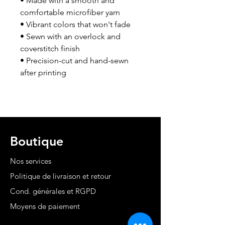
• Made with a smooth and 
comfortable microfiber yarn
• Vibrant colors that won't fade
• Sewn with an overlock and 
coverstitch finish
• Precision-cut and hand-sewn 
after printing
Boutique
Nos services
Politique de livraison et retour
Cond. générales et RGPD
Moyens de paiement