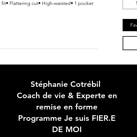
it• Flattering cut• High-waisted• 1 pocket
Fav
Stéphanie Cotrébil
Coach de vie & Experte en
remise en forme
Programme Je suis FIER.E
DE MOI