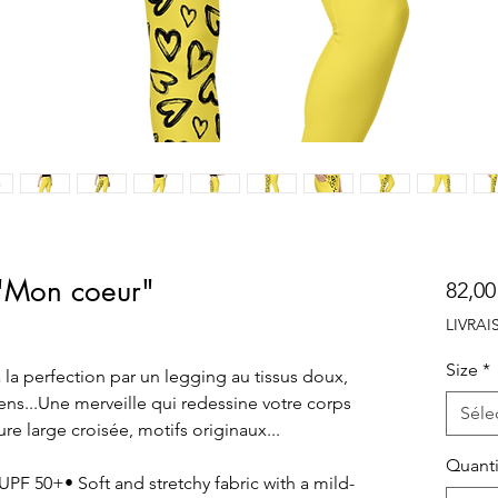
 "Mon coeur"
82,00
LIVRA
Size
*
la perfection par un legging au tissus doux,
ens...Une merveille qui redessine votre corps
Séle
e large croisée, motifs originaux...
Quanti
PF 50+• Soft and stretchy fabric with a mild-