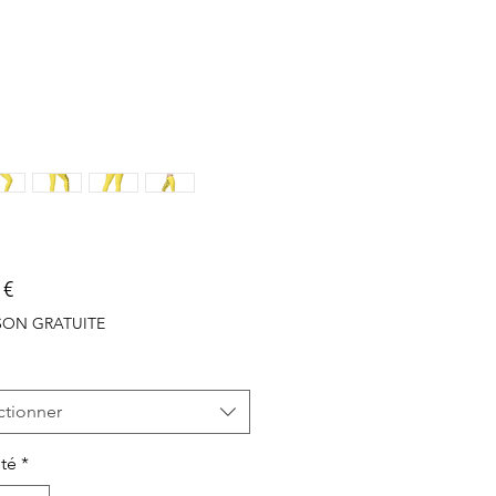
Prix
 €
ISON GRATUITE
ctionner
té
*