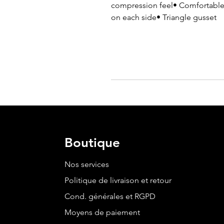
compression feel• Comfortable f
on each side• Triangle gusset
Boutique
Nos services
Politique de livraison et retour
Cond. générales et RGPD
Moyens de paiement