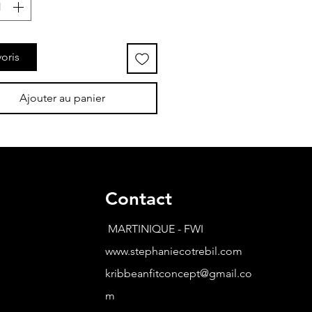
oris
Ajouter au panier
Contact
MARTINIQUE - FWI
www.stephaniecotrebil.com
kribbeanfitconcept@gmail.co
m