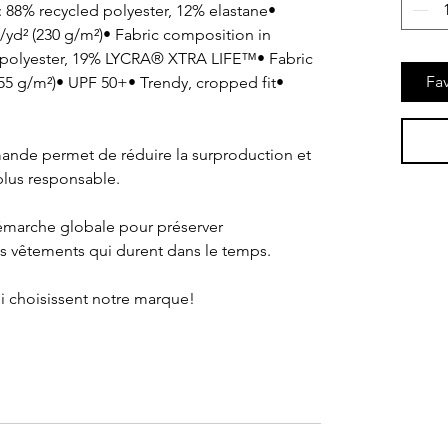
 88% recycled polyester, 12% elastane• 
/yd² (230 g/m²)• Fabric composition in 
polyester, 19% LYCRA® XTRA LIFE™• Fabric 
Fav
255 g/m²)• UPF 50+• Trendy, cropped fit•
ande permet de réduire la surproduction et 
lus responsable.
s vêtements qui durent dans le temps.
ui choisissent notre marque!