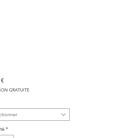
Prix
 €
ISON GRATUITE
ctionner
té
*