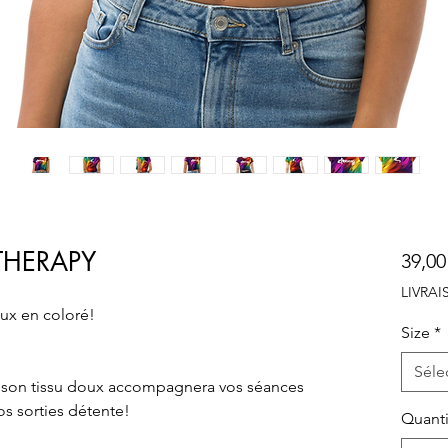
THERAPY
39,00
LIVRA
ux en coloré!
Size
*
Séle
 son tissu doux accompagnera vos séances 
os sorties détente!
Quanti