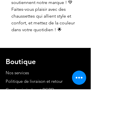
soutiennent notre marque ! 💚
Faites-vous plaisir avec des
chaussettes qui allient style et
confort, et mettez de la couleur
dans votre quotidien ! 🌟
Boutique
Nos services
Politique de livraison et retour
Cond. générales et RGPD
Moyens de paiement
Contact