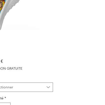
Prix
 €
ISON GRATUITE
ctionner
té
*