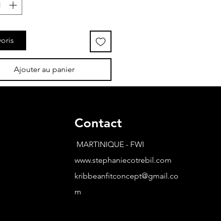
oris
Ajouter au panier
Contact
MARTINIQUE - FWI
www.stephaniecotrebil.com
kribbeanfitconcept@gmail.co
m