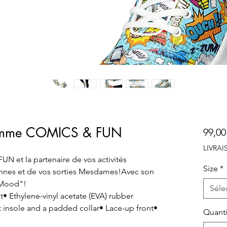
 Femme COMICS & FUN
99,00
LIVRA
N et la partenaire de vos activités
Size
*
ennes et de vos sorties Mesdames!Avec son
"Mood"!
Séle
it• Ethylene-vinyl acetate (EVA) rubber
t insole and a padded collar• Lace-up front•
Quanti