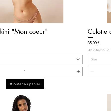
Aperçu rapide
kini "Mon coeur"
Culotte
Prix
35,00 €
LIVRAISON GRAT
Size
Ajouter au panier