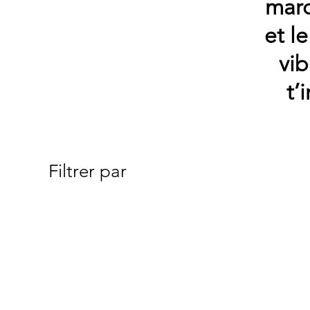
marq
et l
vib
t’
Filtrer par
Catégorie
Tout
ENFANTS
Robe T-Shirt Femme
Maillot de bain
Crop Top