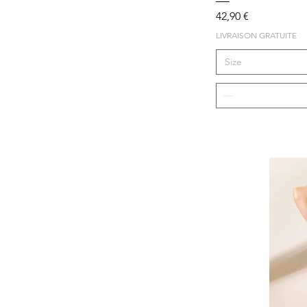
XL
Prix
42,90 €
XS
LIVRAISON GRATUITE
Size