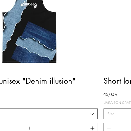
Aperçu rapide
nisex "Denim illusion"
Short lo
Prix
45,00 €
LIVRAISON GRAT
Size