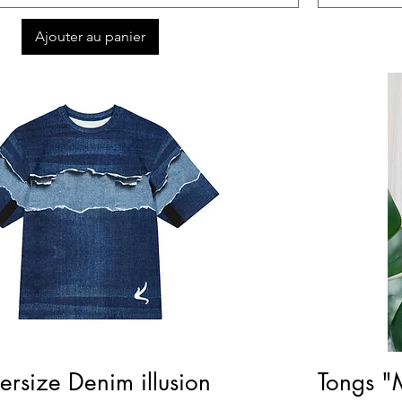
Ajouter au panier
Aperçu rapide
versize Denim illusion
Tongs "