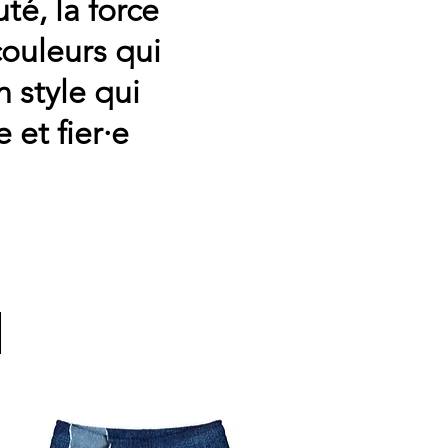
té, la force
couleurs qui
n style qui
e et fier·e
Trier par