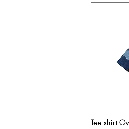
11.5
12
14
16
18
20
2T
2XL
2XS
3T
3XL
4T
4XL
5T
5XL
6X
6XL
L
Tee shirt O
M
S