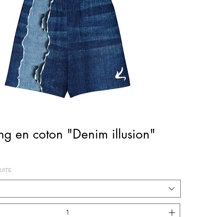
Aperçu rapide
ng en coton "Denim illusion"
UITE