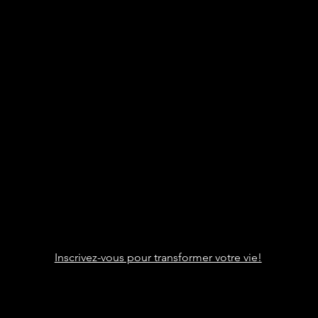
Stéphanie Cotrébil
Coach de vie & Experte en
remise en forme
Programme Je suis FIER.E
DE MOI
Cours - Formations - Events
Particuliers et entreprises
Transformation corps
et esprit
Inscrivez-vous pour transformer votre vie!