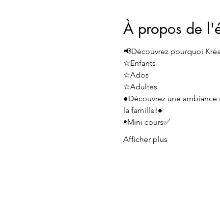
À propos de l
📢Découvrez pourquoi Kréati
☆Enfants
☆Ados 
☆Adultes 
●Découvrez une ambiance dy
la famille!●
•Mini cours✅️
Afficher plus