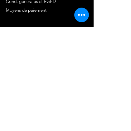
Cond. générales et RGPD
Moyens de paiement
Contact
MARTINIQUE - FWI
www.stephaniecotrebil.com
kribbeanfitconcept@gmail.com
Stéphanie Cotrébil
Coach de vie & Experte
en remise en forme
Programme Je suis
FIER.E DE MOI