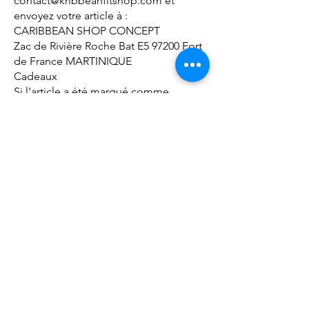
contact@kribbeanfitshop.com et
envoyez votre article à :
CARIBBEAN SHOP CONCEPT
Zac de Rivière Roche Bat E5 97200 Fort
de France MARTINIQUE
Cadeaux
Si l'article a été marqué comme
cadeau au moment de l'achat et s'il
vous a été expédié directement, vous
recevrez un crédit cadeau d'une valeur
équivalente à celle de l'article retourné.
Une fois l'article retourné reçu, un bon
cadeau vous sera envoyé par voie
postale.
Si l'article n'a pas été marqué comme
cadeau au moment de l'achat, ou si la
personne à l'origine du cadeau s'est
fait envoyer la commande dans le but
de vous la remettre plus tard, c'est à
elle que nous adresserons le
remboursement et elle saura donc que