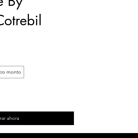
e By
otrebil
tro monto
ar ahora