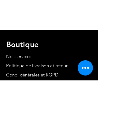
Boutique
Nos services
Politique de livraison et retour
Cond. générales et RGPD
Moyens de paiement
Contact
MARTINIQUE - FWI
www.stephaniecotrebil.com