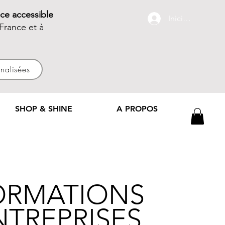
ce accessible
Iniciar sesión
France et à
nnalisées
SHOP & SHINE
A PROPOS
ORMATIONS
NTREPRISES