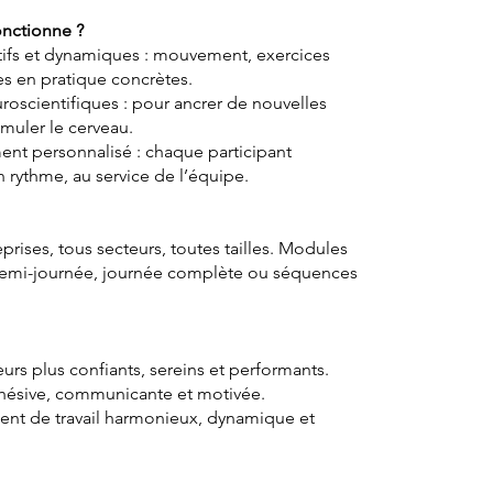
nctionne ?
ctifs et dynamiques : mouvement, exercices
es en pratique concrètes.
oscientifiques : pour ancrer de nouvelles
imuler le cerveau.
t personnalisé : chaque participant
 rythme, au service de l’équipe.
eprises, tous secteurs, toutes tailles. Modules
emi-journée, journée complète ou séquences
urs plus confiants, sereins et performants.
ésive, communicante et motivée.
nt de travail harmonieux, dynamique et