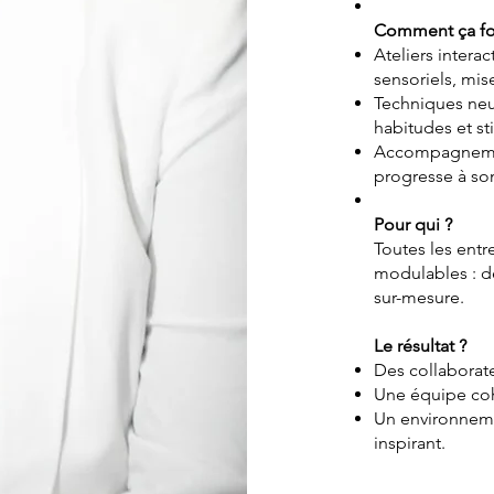
Comment ça fo
Ateliers intera
sensoriels, mis
Techniques neur
habitudes et st
Accompagnemen
progresse à son
Pour qui ?
Toutes les entr
modulables : d
sur-mesure.
Le résultat ?
Des collaborate
Une équipe coh
Un environneme
inspirant.