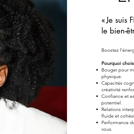
« Je suis
le bien-ê
Boostez l’énerg
Pourquoi choisi
Bouger pour mi
physique.
Capacités cogn
créativité renfo
Confiance et es
potentiel.
Relations inte
fluide et cohés
Performance du
vous.