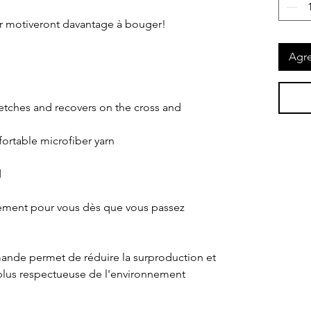
er motiveront davantage à bouger!
Agre
tretches and recovers on the cross and 
rtable microfiber yarn
d
lement pour vous dès que vous passez 
ande permet de réduire la surproduction et 
plus respectueuse de l'environnement