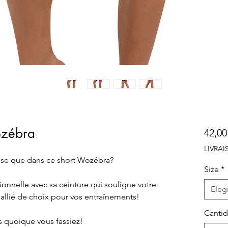
zébra
42,00
LIVRA
'aise que dans ce short Wozébra?
Size
*
onnelle avec sa ceinture qui souligne votre 
Elegi
n allié de choix pour vos entraînements!
Canti
s quoique vous fassiez!