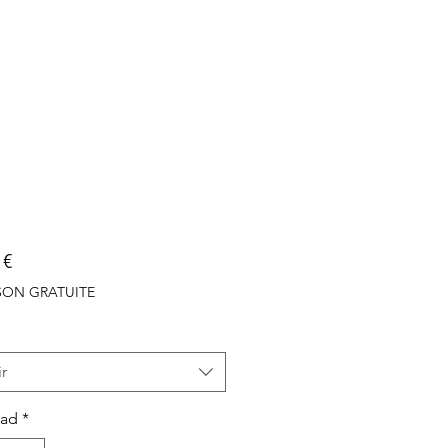
Precio
 €
ISON GRATUITE
r
dad
*