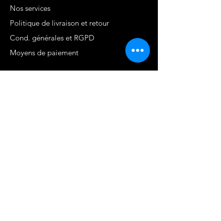
Nos services
Politique de livraison et retour
Cond. générales et RGPD
Moyens de paiement
Contact
MARTINIQUE - FWI
www.stephaniecotrebil.com
kribbeanfitconcept@gmail.com
Stéphanie Cotrébil
Coach de vie & Experte
en remise en forme