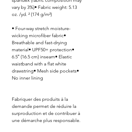
spandex (fabric composition may 
vary by 3%)• Fabric weight: 5.13 
oz. /yd. ² (174 g/m²)
• Four-way stretch moisture-
wicking microfiber fabric• 
Breathable and fast-drying 
material• UPF50+ protection• 
6.5″ (16.5 cm) inseam• Elastic 
waistband with a flat white 
drawstring• Mesh side pockets• 
No inner lining
Fabriquer des produits à la 
demande permet de réduire la 
surproduction et de contribuer à 
une démarche plus responsable.