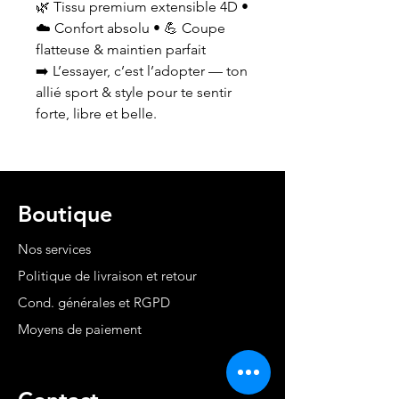
🌿 Tissu premium extensible 4D •
☁️ Confort absolu • 💪 Coupe
flatteuse & maintien parfait
➡️ L’essayer, c’est l’adopter — ton
allié sport & style pour te sentir
forte, libre et belle.
Boutique
Nos services
Politique de livraison et retour
Cond. générales et RGPD
Moyens de paiement