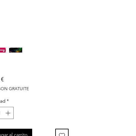
Precio
 €
ISON GRATUITE
dad
*
gar al carrito