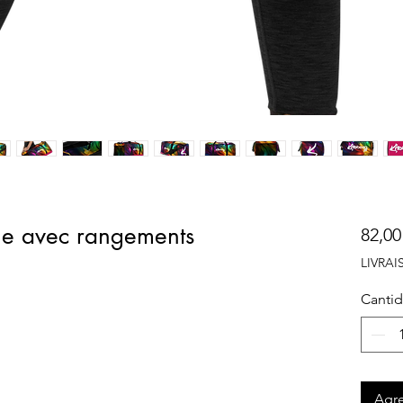
ge avec rangements
82,00
LIVRA
Canti
Agre