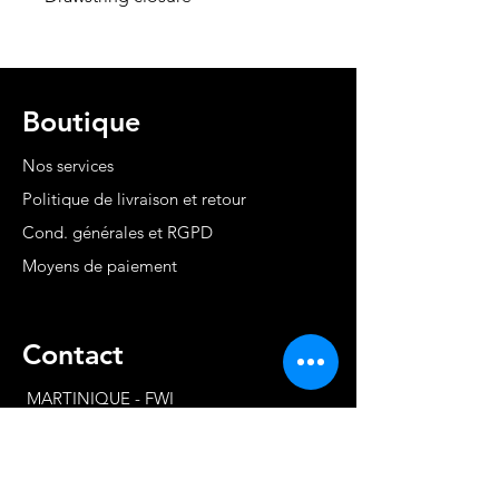
Boutique
Nos services
Politique de livraison et retour
Cond. générales et RGPD
Moyens de paiement
Contact
MARTINIQUE - FWI
www.stephaniecotrebil.com
kribbeanfitconcept@gmail.com