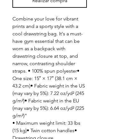
Realizar compra
Combine your love for vibrant
prints and a sporty style with a
cool drawstring bag. It's a must-
have gym essential that can be
worn as a backpack with
drawstring closure at top, and
narrow, contrasting shoulder
straps. • 100% spun polyester•
One size: 15″ × 17″ (38.1 cm ×
43.2 cm)• Fabric weight in the US
(may vary by 5%): 7.22 oz/yd² (245
g/m²)• Fabric weight in the EU
(may vary by 5%): 6.64 oz/yd² (225
g/m²)"
• Maximum weight limit: 33 lbs
(15 kg)• Twin cotton handles•
Drawstring closure