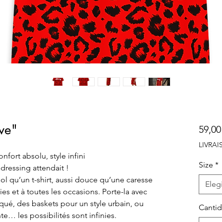
ove"
59,00
LIVRA
fort absolu, style infini
Size
*
dressing attendait !
ool qu’un t-shirt, aussi douce qu’une caresse
Elegi
ies et à toutes les occasions. Porte-la avec
qué, des baskets pour un style urbain, ou
Canti
te… les possibilités sont infinies.