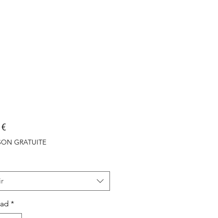
Precio
 €
ISON GRATUITE
r
dad
*