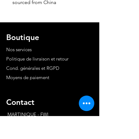
sourced from China
Boutique
Nos services
Politique de livraison et retour
Cond. générales et RGPD
Moyens de paiement
Contact
MARTINIQUE - FWI
www.stephaniecotrebil.com
kribbeanfitconcept@gmail.com