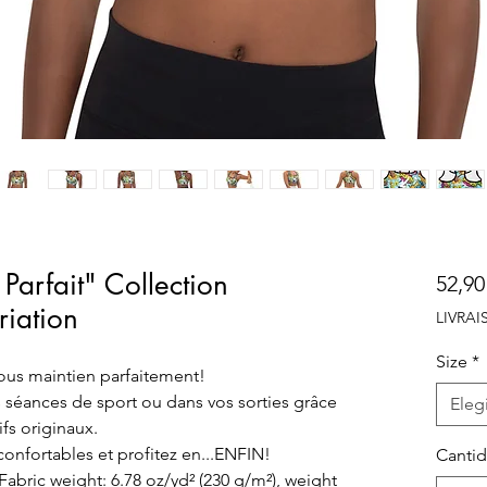
Parfait" Collection
52,90
iation
LIVRA
Size
*
vous maintien parfaitement!
séances de sport ou dans vos sorties grâce
Elegi
fs originaux.
confortables et profitez en...ENFIN!
Canti
abric weight: 6.78 oz/yd² (230 g/m²), weight