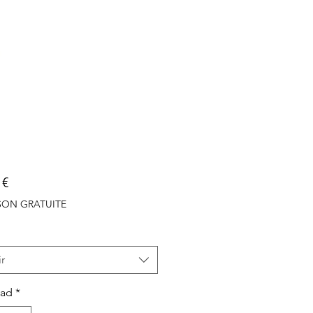
Precio
 €
ISON GRATUITE
r
dad
*