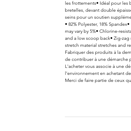
les frottements• Idéal pour les
bretelles, devant double épaiss
seins pour un soutien suppléme
• 82% Polyester, 18% Spandex• F
may vary by 5%• Chlorine-resista
and a low scoop back• Zig-zag s
stretch material stretches and r
Fabriquer des produits à la de
de contribuer à une démarche p
L'acheter vous associe à une d
l'environnement en achetant de
Merci de faire partie de ceux q