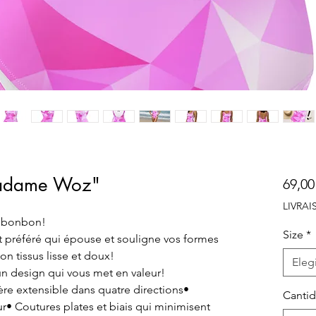
Madame Woz"
69,00
LIVRA
n bonbon!
Size
*
ot préféré qui épouse et souligne vos formes
n tissus lisse et doux!
Elegi
un design qui vous met en valeur!
ère extensible dans quatre directions•
Canti
• Coutures plates et biais qui minimisent