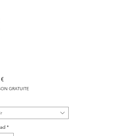
Precio
 €
ISON GRATUITE
r
dad
*