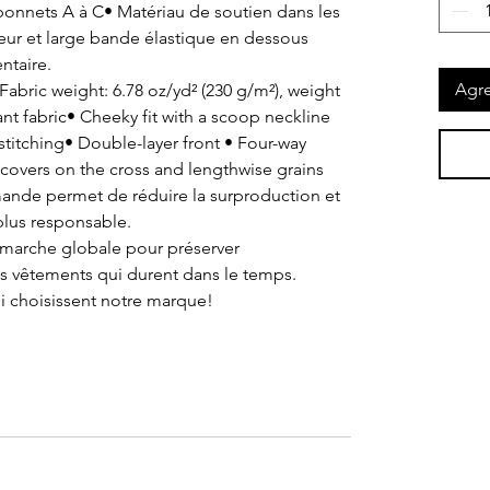
 bonnets A à C• Matériau de soutien dans les
eur et large bande élastique en dessous
ntaire.
Agre
abric weight: 6.78 oz/yd² (230 g/m²), weight
nt fabric• Cheeky fit with a scoop neckline
titching• Double-layer front • Four-way
ecovers on the cross and lengthwise grains
mande permet de réduire la surproduction et
lus responsable.
émarche globale pour préserver
s vêtements qui durent dans le temps.
ui choisissent notre marque!