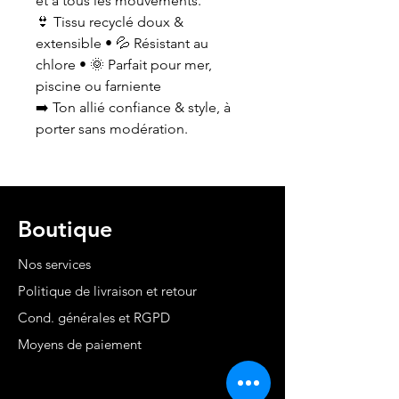
et à tous les mouvements.
👙 Tissu recyclé doux &
extensible • 💦 Résistant au
chlore • 🌞 Parfait pour mer,
piscine ou farniente
➡️ Ton allié confiance & style, à
porter sans modération.
Boutique
Nos services
Politique de livraison et retour
Cond. générales et RGPD
Moyens de paiement