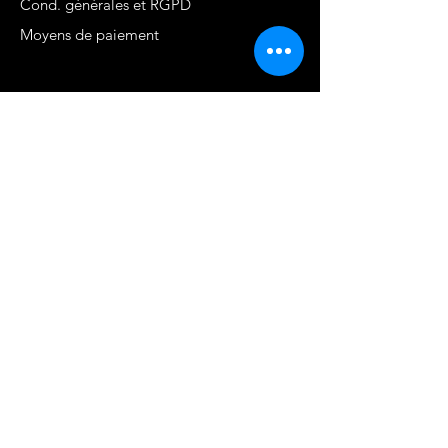
Cond. générales et RGPD
Moyens de paiement
Contact
MARTINIQUE - FWI
www.stephaniecotrebil.com
kribbeanfitconcept@gmail.com
Stéphanie Cotrébil
Coach de vie & Experte
en remise en forme
Programme Je suis
FIER.E DE MOI