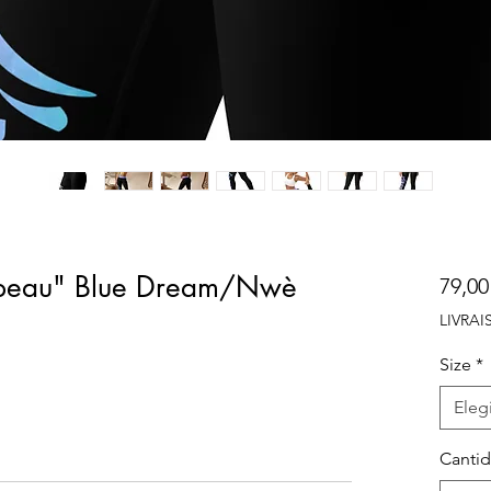
 peau" Blue Dream/Nwè
79,00
LIVRA
Size
*
Elegi
Canti