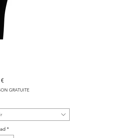
Precio
 €
ISON GRATUITE
r
dad
*