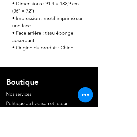
• Dimensions : 91,4 × 182,9 cm
(36″ × 72″)
• Impression : motif imprimé sur
une face
• Face arrière : tissu éponge
absorbant
• Origine du produit : Chine
Boutique
Nos services
Politique de livraison et retour
Cond. générales et RGPD
Moyens de paiement