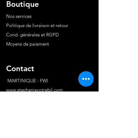
Boutique
Nos services
Politique de livraison et retour
Cond. générales et RGPD
Moyens de paiement
Contact
MARTINIQUE - FWI
www.stephaniecotrebil.com
kribbeanfitconcept@gmail.com
Stéphanie Cotrébil
Coach de vie & Experte