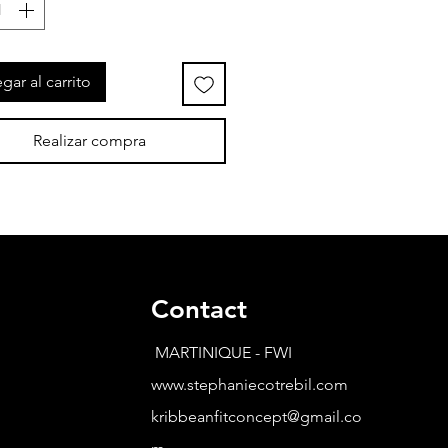
gar al carrito
Realizar compra
Contact
MARTINIQUE - FWI
www.stephaniecotrebil.com
kribbeanfitconcept@gmail.co