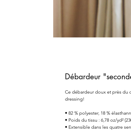
Débardeur "second
Ce débardeur doux et près du c
dressing!  
• 82 % polyester, 18 % élasthan
• Poids du tissu : 6,78 oz/yd² (2
• Extensible dans les quatre sens,