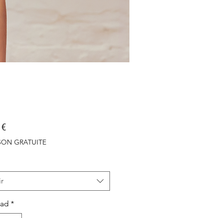
Precio
 €
ISON GRATUITE
r
dad
*