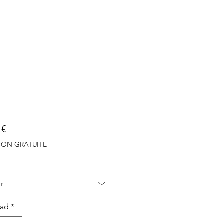
Precio
 €
ISON GRATUITE
r
dad
*