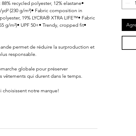
 88% recycled polyester, 12% elastane• 
/yd² (230 g/m²)• Fabric composition in 
polyester, 19% LYCRA® XTRA LIFE™• Fabric 
Agre
255 g/m²)• UPF 50+• Trendy, cropped fit•
ande permet de réduire la surproduction et 
lus responsable.
s vêtements qui durent dans le temps.
ui choisissent notre marque!