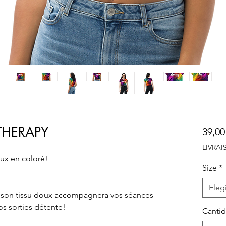
THERAPY
39,00
LIVRA
ux en coloré!
Size
*
Elegi
 son tissu doux accompagnera vos séances 
os sorties détente!
Canti