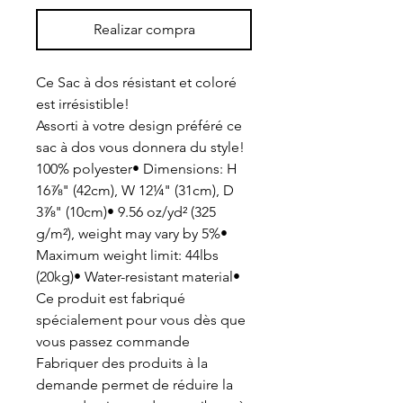
Realizar compra
Ce Sac à dos résistant et coloré
est irrésistible!
Assorti à votre design préféré ce
sac à dos vous donnera du style!
100% polyester• Dimensions: H
16⅞" (42cm), W 12¼" (31cm), D
3⅞" (10cm)• 9.56 oz/yd² (325
g/m²), weight may vary by 5%•
Maximum weight limit: 44lbs
(20kg)• Water-resistant material•
Ce produit est fabriqué
spécialement pour vous dès que
vous passez commande
Fabriquer des produits à la
demande permet de réduire la