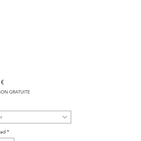
Precio
 €
ISON GRATUITE
r
dad
*