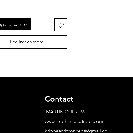
gar al carrito
Realizar compra
Contact
MARTINIQUE - FWI
www.stephaniecotrebil.com
kribbeanfitconcept@gmail.co