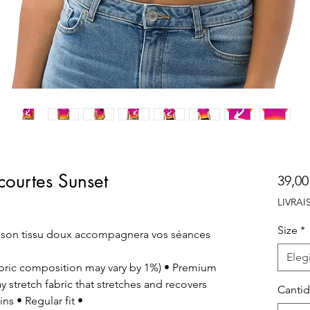
ourtes Sunset
39,00
LIVRA
Size
*
t son tissu doux accompagnera vos séances
Elegi
abric composition may vary by 1%) • Premium
y stretch fabric that stretches and recovers
Canti
ns • Regular fit •