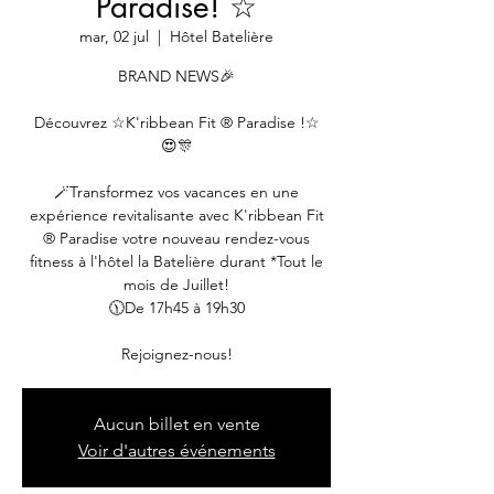
Paradise! ☆
mar, 02 jul
  |  
Hôtel Batelière
BRAND NEWS🎉
Découvrez ☆K'ribbean Fit ® Paradise !☆
😍🎊
🪄Transformez vos vacances en une
expérience revitalisante avec K'ribbean Fit
® Paradise votre nouveau rendez-vous
fitness à l'hôtel la Batelière durant *Tout le
mois de Juillet!
🕦De 17h45 à 19h30
Rejoignez-nous!
Aucun billet en vente
Voir d'autres événements