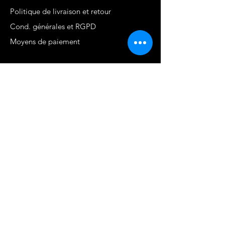
Politique de livraison et retour
Cond. générales et RGPD
Moyens de paiement
Contact
MARTINIQUE - FWI
www.stephaniecotrebil.com
kribbeanfitconcept@gmail.com
Stéphanie Cotrébil
Coach de vie & Experte
en remise en forme
Programme Je suis