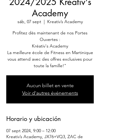
2024/2025 Kréativ's
Academy
sáb, 07 sept
  |  
Kreativ’s Academy
Profitez dès maintenant de nos Portes
Ouvertes :
Kréativ's Academy
La meilleure école de Fitness en Martinique
vous attend avec des offres exclusives pour
Aucun billet en vente
Voir d'autres événements
Horario y ubicación
07 sept 2024, 9:00 – 12:00
Kreativ’s Academy, JX76+VQ3, ZAC de