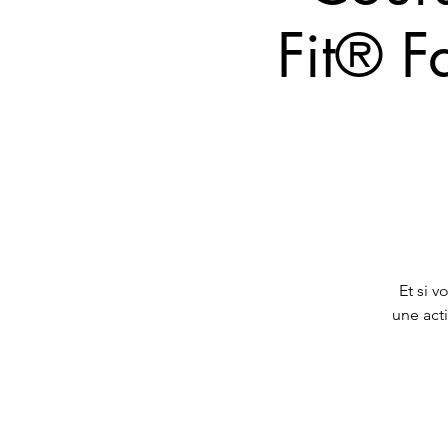
Fit® 
Et si 
une acti