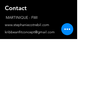
Contact
MARTINIQUE - FWI
www.stephaniecotrebil.com
kribbeanfitconcept@gmail.com
Stéphanie Cotrébil
Coach de vie & Experte
en remise en forme
Programme Je suis
FIER.E DE MOI
Cours - Formations -
Events