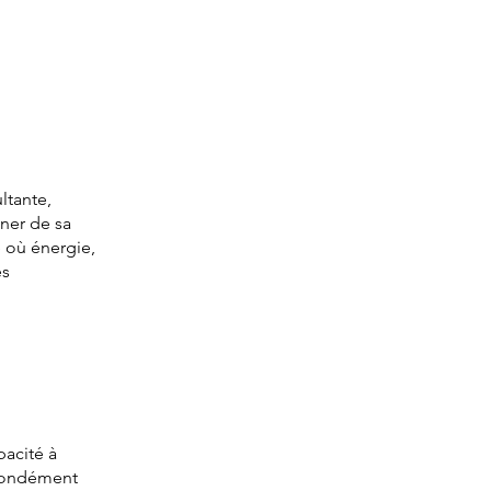
ltante,
gner de sa
e où énergie,
es
pacité à
rofondément