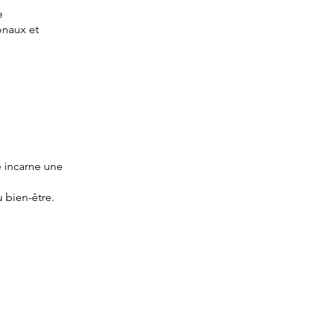
e
onaux et
e incarne une
 bien-être.