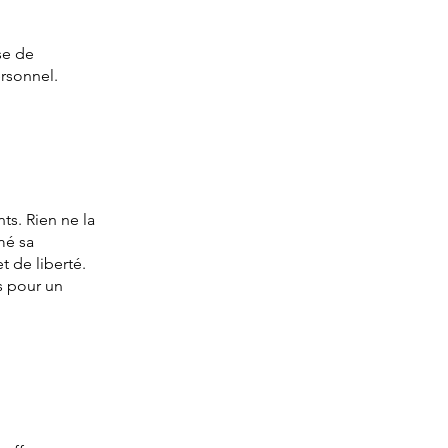
se de
ersonnel.
ts. Rien ne la
mé sa
t de liberté.
s pour un
e