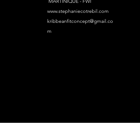
MARTINIQUE - FWI
www.stephaniecotrebil.com
kribbeanfitconcept@gmail.co
m