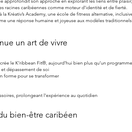
 approfondit son approche en explorant les liens entre plaisir, 
les racines caribéennes comme moteur d’identité et de fierté.
la Kréativ’s Academy, une école de fitness alternative, inclusiv
me une réponse humaine et joyeuse aux modèles traditionnels
e un art de vivre
rée le K’ribbean Fit®, aujourd’hui bien plus qu’un programme 
ure et dépassement de soi
n forme pour se transformer
 accessoires, prolongeant l’expérience au quotidi
u bien-être caribéen