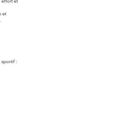
effort et
e et
.
sportif :
en